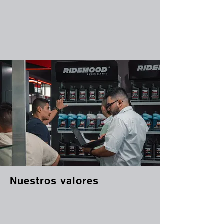
Nuestra misión es convertirnos en tu aliado
estratégico, facilitando tu expansión y
ofreciéndote un portafolio que se vende solo,
soporte constante y una experiencia comercial
diseñada para que tu negocio avance más
rápido que la competencia.
Nuestros valores
Pasión
Confianza
Excelencia
Trabajo en equipo