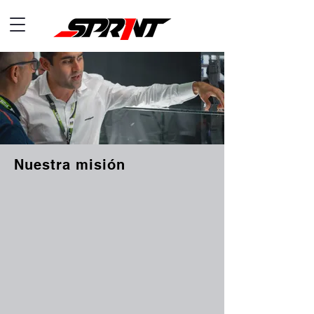
Nuestra misión
En
Sprint
tenemos una misión simple pero
contundente: impulsar el crecimiento de tu
negocio de motocicletas sin que tengas que
gastar tiempo, dinero ni energía en
investigaciones de mercado.
Llevamos hasta ti productos altamente
apetecidos, de alta calidad y con demanda real,
para que incrementes tus ventas, fidelices a tus
clientes y aumentes tus márgenes de ganancia
desde el primer pedido.